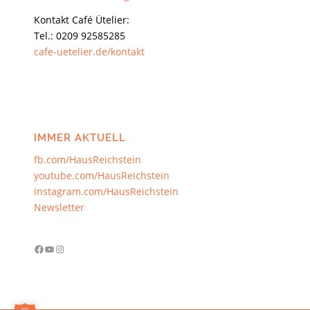
Kontakt Café Ütelier:
Tel.: 0209 92585285
cafe-uetelier.de/kontakt
IMMER AKTUELL
fb.com/HausReichstein
youtube.com/HausReichstein
instagram.com/HausReichstein
Newsletter
Facebook
YouTube
Instagram